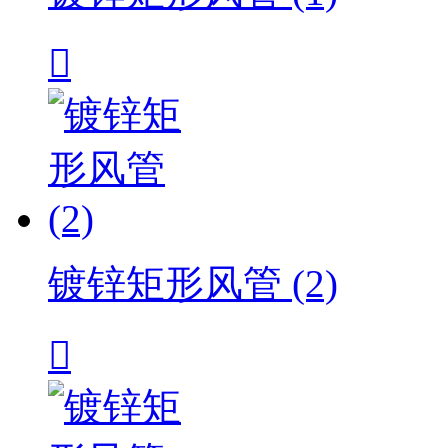

镀锌矩形风管 (2)
