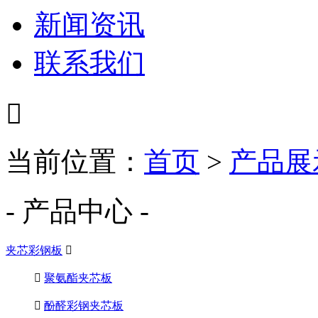
新闻资讯
联系我们

当前位置：
首页
>
产品展
- 产品中心 -
夹芯彩钢板


聚氨酯夹芯板

酚醛彩钢夹芯板