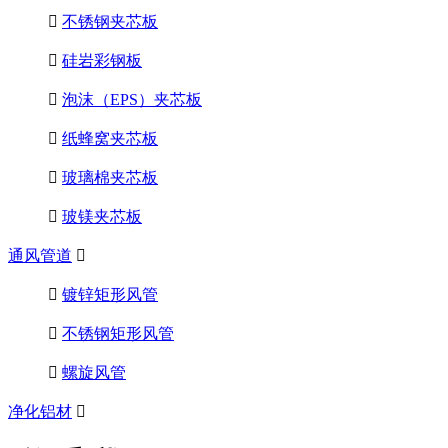

不锈钢夹芯板

硅岩彩钢板

泡沫（EPS）夹芯板

纸蜂窝夹芯板

玻璃棉夹芯板

玻镁夹芯板
通风管道


镀锌矩形风管

不锈钢矩形风管

螺旋风管
净化铝材
