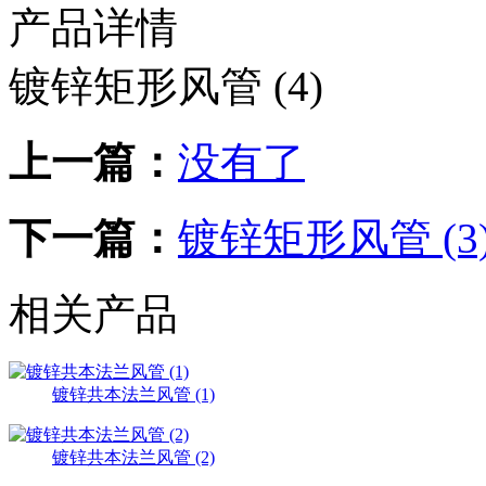
产品详情
镀锌矩形风管 (4)
上一篇：
没有了
下一篇：
镀锌矩形风管 (3
相关产品
镀锌共本法兰风管 (1)
镀锌共本法兰风管 (2)