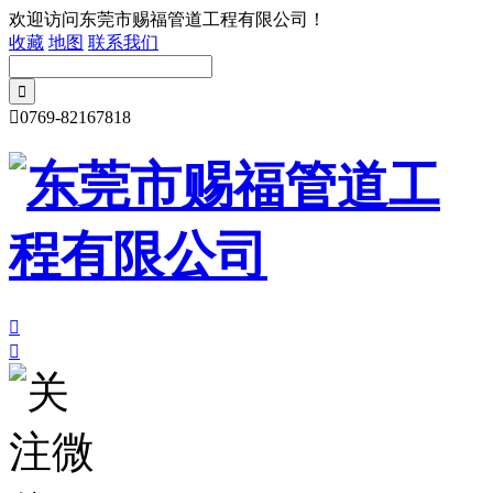
欢迎访问东莞市赐福管道工程有限公司！
收藏
地图
联系我们

0769-82167818

