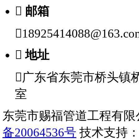

邮箱

18925414088@163.co

地址

广东省东莞市桥头镇桥
室
东莞市赐福管道工程有限
备20064536号
技术支持