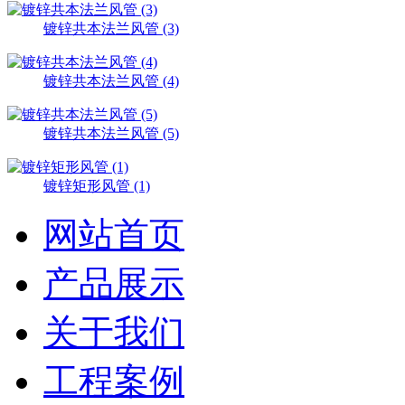
镀锌共本法兰风管 (3)
镀锌共本法兰风管 (4)
镀锌共本法兰风管 (5)
镀锌矩形风管 (1)
网站首页
产品展示
关于我们
工程案例