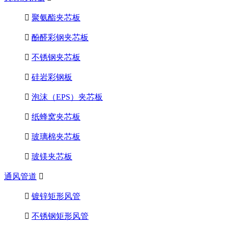

聚氨酯夹芯板

酚醛彩钢夹芯板

不锈钢夹芯板

硅岩彩钢板

泡沫（EPS）夹芯板

纸蜂窝夹芯板

玻璃棉夹芯板

玻镁夹芯板
通风管道


镀锌矩形风管

不锈钢矩形风管