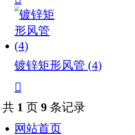
镀锌矩形风管 (4)

共
1
页
9
条记录
网站首页