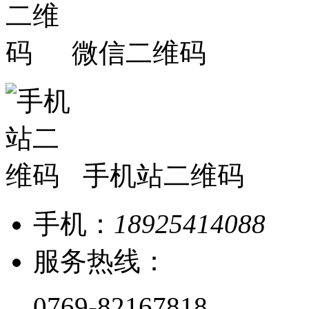
微信二维码
手机站二维码
手机：
18925414088
服务热线：
0769-82167818