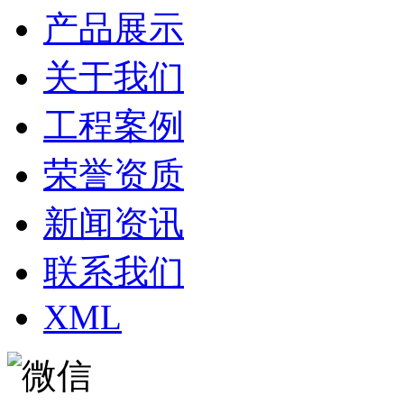
产品展示
关于我们
工程案例
荣誉资质
新闻资讯
联系我们
XML