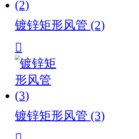
镀锌矩形风管 (2)

镀锌矩形风管 (3)
