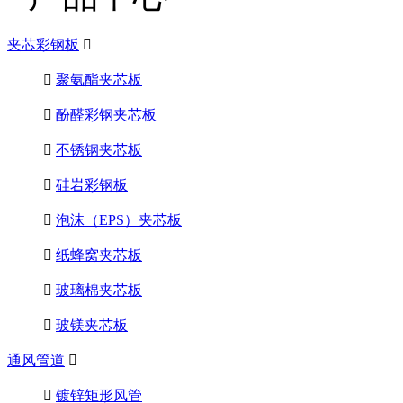
夹芯彩钢板


聚氨酯夹芯板

酚醛彩钢夹芯板

不锈钢夹芯板

硅岩彩钢板

泡沫（EPS）夹芯板

纸蜂窝夹芯板

玻璃棉夹芯板

玻镁夹芯板
通风管道


镀锌矩形风管